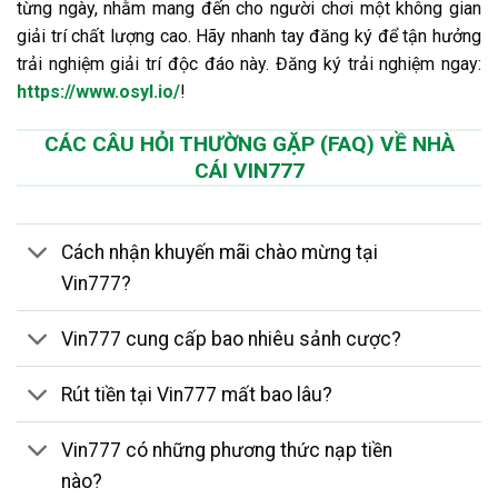
từng ngày, nhằm mang đến cho người chơi một không gian
giải trí chất lượng cao. Hãy nhanh tay đăng ký để tận hưởng
trải nghiệm giải trí độc đáo này. Đăng ký trải nghiệm ngay:
https://www.osyl.io/
!
CÁC CÂU HỎI THƯỜNG GẶP (FAQ) VỀ NHÀ
CÁI VIN777
Cách nhận khuyến mãi chào mừng tại
Vin777?
Vin777 cung cấp bao nhiêu sảnh cược?
Rút tiền tại Vin777 mất bao lâu?
Vin777 có những phương thức nạp tiền
nào?