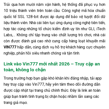
Trải qua hơn mười năm vận hành, hệ thống đã phục vụ hơn
10 triệu thành viên trên toàn cầu. Công nghệ mã hóa chuẩn
quốc tế SSL 128-bit được áp dụng để bảo vệ tuyệt đối dữ
liệu thành viên. Nhà cái liên tục ứng dụng công nghệ tiên tiến,
hợp tác cùng những tổ chức kiểm định uy tín như GLI, iTech
Labs,… Không chỉ tập trung vào chất lượng trò chơi, nhà cái
còn được đánh giá cao nhờ cung cấp hàng loạt khuyến mãi
VIN777
hấp dẫn, cùng dịch vụ hỗ trợ khách hàng cực chuyên
nghiệp, phản hồi siêu nhanh chóng và tận tình.
Link vào Vin777 mới nhất 2026 – Truy cập an
toàn, không lo chặn
Trong trường hợp bạn gặp khó khăn khi đăng nhập, tải app
hay truy cập vào Vin777, hãy yên tâm theo dõi đường dẫn
được cập nhật tại trang chủ chính thức. Đây là link an toàn
giúp bạn tránh tình trạng bị chặn hoặc nhầm lẫn sang các
trang giả mạo.