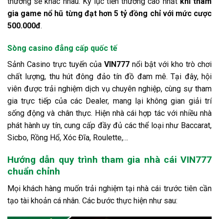
thưởng sẽ khác nhau. Kỷ lục tiền thưởng cao nhất
khi tham
gia game nổ hũ từng đạt hơn 5 tỷ đồng chỉ với mức cược
500.000đ
.
Sòng casino đẳng cấp quốc tế
Sảnh Casino trực tuyến của
VIN777
nổi bật với kho trò chơi
chất lượng, thu hút đông đảo tín đồ đam mê. Tại đây, hội
viên được trải nghiệm dịch vụ chuyên nghiệp, cùng sự tham
gia trực tiếp của các Dealer, mang lại không gian giải trí
sống động và chân thực. Hiện nhà cái hợp tác với nhiều nhà
phát hành uy tín, cung cấp đầy đủ các thể loại như Baccarat,
Sicbo, Rồng Hổ, Xóc Đĩa, Roulette,…
Hướng dẫn quy trình tham gia nhà cái VIN777
chuẩn chỉnh
Mọi khách hàng muốn trải nghiệm tại nhà cái trước tiên cần
tạo tài khoản cá nhân. Các bước thực hiện như sau: