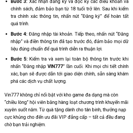
Bước 3:
Xác nhận đăng ký và đọc kỹ các điều khoản và
chính sách, đảm bảo bạn từ 18 tuổi trở lên. Sau khi kiểm
tra chính xác thông tin, nhấn nút “Đăng ký” để hoàn tất
quá trình.
Bước 4:
Đăng nhập tài khoản. Tiếp theo, nhấn nút “Đăng
nhập” và điền thông tin đã tạo trước đó, đảm bảo mọi dữ
liệu đúng chuẩn để quá trình diễn ra thuận lợi.
Bước 5:
Kiểm tra và xem lại toàn bộ thông tin trước khi
nhấn “Đăng nhập
VIN777
” lần cuối. Khi mọi chi tiết chính
xác, bạn sẽ được dẫn tới giao diện chính, sẵn sàng khám
phá các dịch vụ chất lượng.
Vin777 không chỉ nổi bật với kho game đa dạng mà còn
“chiều lòng” hội viên bằng hàng loạt chương trình khuyến mãi
xuyên suốt năm. Từ quà tặng dành cho tân binh, thưởng nạp
cực khủng cho đến ưu đãi VIP đẳng cấp – tất cả đều đang
chờ bạn trải nghiệm.