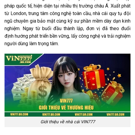
pháp quốc tế, hiện diện tại nhiều thị trường châu Á. Xuất phát
từ London, trung tâm công nghệ toàn cầu, nhà cái quy tụ đội
ngũ chuyên gia bảo mật cùng kỹ sư phần mềm dày dạn kinh
nghiệm. Ngay từ buổi đầu thành lập, đơn vị đã theo đuổi
định hướng phát triển bền vững, lấy công nghệ và trải nghiệm
người dùng làm trọng tâm.
Giới thiệu về nhà cái VIN777