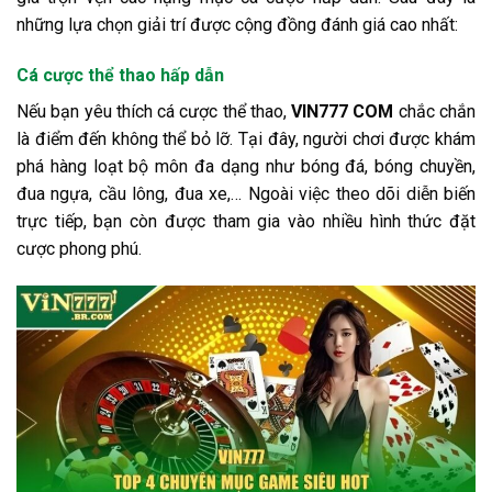
những lựa chọn giải trí được cộng đồng đánh giá cao nhất:
Cá cược thể thao hấp dẫn
Nếu bạn yêu thích cá cược thể thao,
VIN777 COM
chắc chắn
là điểm đến không thể bỏ lỡ. Tại đây, người chơi được khám
phá hàng loạt bộ môn đa dạng như bóng đá, bóng chuyền,
đua ngựa, cầu lông, đua xe,… Ngoài việc theo dõi diễn biến
trực tiếp, bạn còn được tham gia vào nhiều hình thức đặt
cược phong phú.