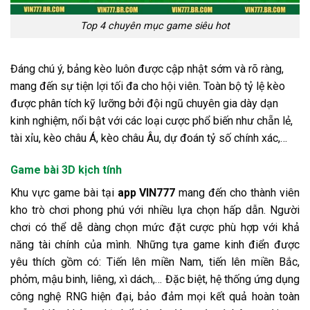
Top 4 chuyên mục game siêu hot
Đáng chú ý, bảng kèo luôn được cập nhật sớm và rõ ràng,
mang đến sự tiện lợi tối đa cho hội viên. Toàn bộ tỷ lệ kèo
được phân tích kỹ lưỡng bởi đội ngũ chuyên gia dày dạn
kinh nghiệm, nổi bật với các loại cược phổ biến như chẵn lẻ,
tài xỉu, kèo châu Á, kèo châu Âu, dự đoán tỷ số chính xác,…
Game bài 3D kịch tính
Khu vực game bài tại
app
VIN777
mang đến cho thành viên
kho trò chơi phong phú với nhiều lựa chọn hấp dẫn. Người
chơi có thể dễ dàng chọn mức đặt cược phù hợp với khả
năng tài chính của mình.
Những tựa game kinh điển được
yêu thích gồm có: Tiến lên miền Nam, tiến lên miền Bắc,
phỏm, mậu binh, liêng, xì dách,… Đặc biệt, hệ thống ứng dụng
công nghệ RNG hiện đại, bảo đảm mọi kết quả hoàn toàn