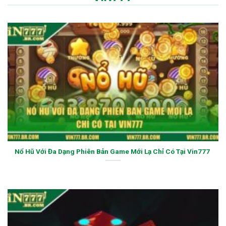
Nổ Hũ Với Đa Dạng Phiên Bản Game Mới Lạ Chỉ Có Tại Vin777