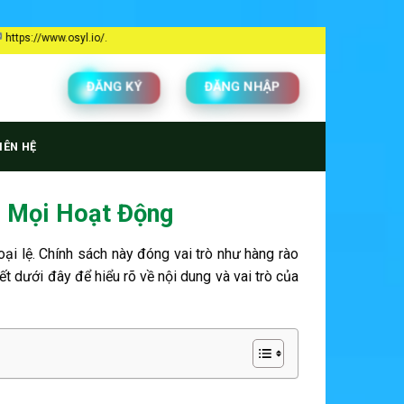
io/.
ĐĂNG KÝ
ĐĂNG NHẬP
IÊN HỆ
o Mọi Hoạt Động
i lệ. Chính sách này đóng vai trò như hàng rào
ết dưới đây để hiểu rõ về nội dung và vai trò của