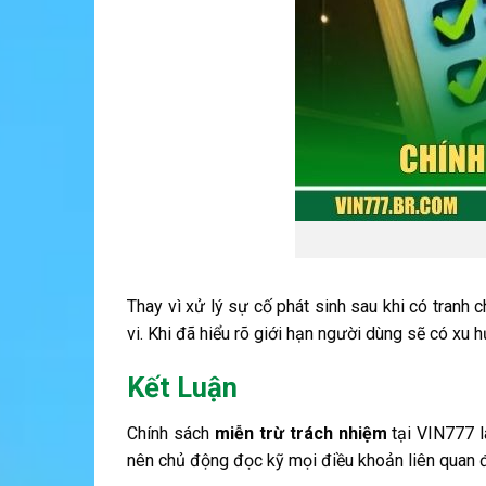
Thay vì xử lý sự cố phát sinh sau khi có tranh 
vi. Khi đã hiểu rõ giới hạn người dùng sẽ có xu h
Kết Luận
Chính sách
miễn trừ trách nhiệm
tại VIN777 l
nên chủ động đọc kỹ mọi điều khoản liên quan đ