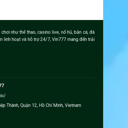
chơi như thể thao, casino live, nổ hũ, bắn cá, đá
oán linh hoạt và hỗ trợ 24/7, Vin777 mang đến trải
77
io/
iệp Thành, Quận 12, Hồ Chí Minh, Vietnam