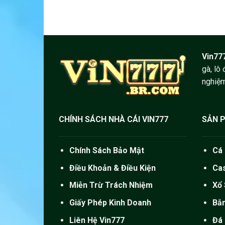
Vin77
gà, lô
nghiệm
CHÍNH SÁCH NHÀ CÁI VIN777
SẢN P
Chính Sách Bảo Mật
Cá
Điều Khoản & Điều Kiện
Cas
Miễn Trừ Trách Nhiệm
Xổ 
Giấy Phép Kinh Doanh
Bắ
Liên Hệ Vin777
Đá