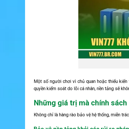
Một số người chơi vì chủ quan hoặc thiếu kiến
quyền kiểm soát do lỗi cá nhân, nền tảng sẽ khô
Những giá trị mà chính sách
Không chỉ là hàng rào bảo vệ hệ thống, miễn trá