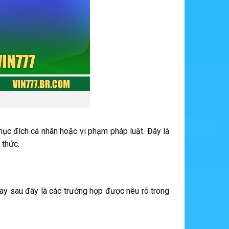
mục đích cá nhân hoặc vi phạm pháp luật. Đây là
 thức.
gay sau đây là các trường hợp được nêu rõ trong