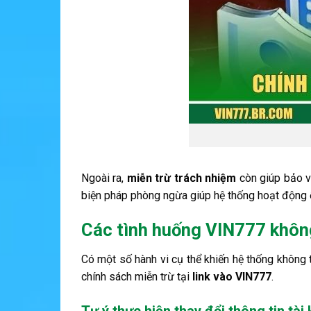
Ngoài ra,
miễn trừ trách nhiệm
còn giúp bảo vệ
biện pháp phòng ngừa giúp hệ thống hoạt động ổn
Các tình huống VIN777 không
Có một số hành vi cụ thể khiến hệ thống không 
chính sách miễn trừ tại
link vào VIN777
.
Tự ý thực hiện thay đổi thông tin tà