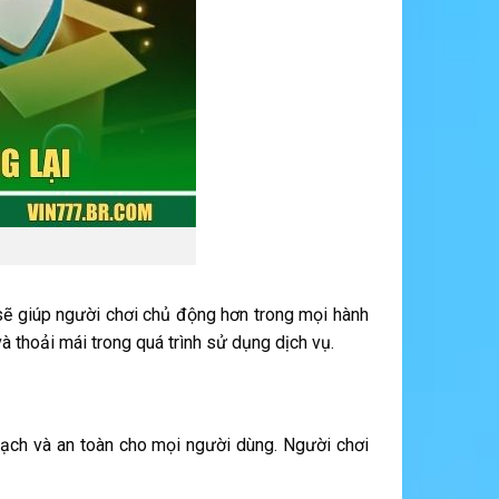
ẽ giúp người chơi chủ động hơn trong mọi hành
và thoải mái trong quá trình sử dụng dịch vụ.
bạch và an toàn cho mọi người dùng. Người chơi