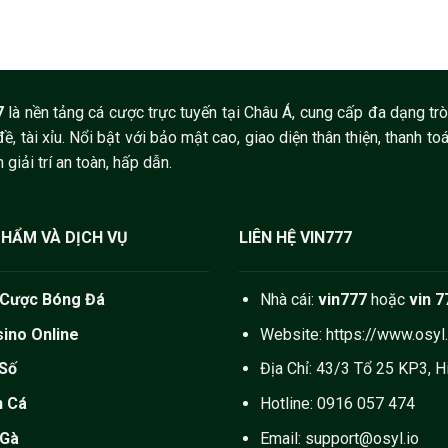
7
là nền tảng cá cược trực tuyến tại Châu Á, cung cấp đa dạng trò 
 đề, tài xỉu. Nổi bật với bảo mật cao, giao diện thân thiện, thanh t
 giải trí an toàn, hấp dẫn.
HẨM VÀ DỊCH VỤ
LIÊN HỆ VIN777
 Cược Bóng Đá
Nhà cái:
vin777
hoặc
vin 7
ino Online
Website:
https://www.osyl.
Số
Địa Chỉ: 43/3 Tổ 25 KP3, H
n Cá
Hotline: 0916 057 474
 Gà
Email:
support@osyl.io