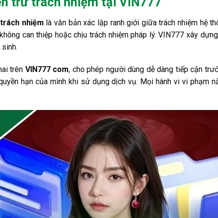
n trừ trách nhiệm tại VIN777
 trách nhiệm
là văn bản xác lập ranh giới giữa trách nhiệm hệ t
 không can thiệp hoặc chịu trách nhiệm pháp lý. VIN777 xây dự
 sinh.
hai trên
VIN777 com
, cho phép người dùng dễ dàng tiếp cận trướ
õ quyền hạn của mình khi sử dụng dịch vụ. Mọi hành vi vi phạm