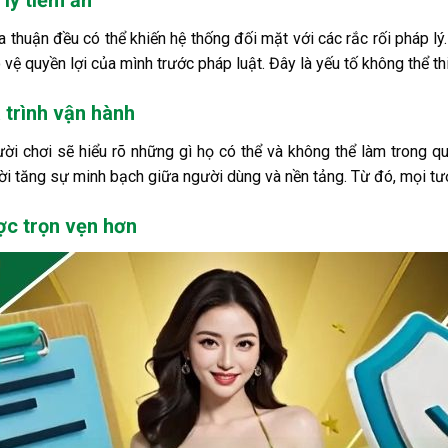
 lý tiềm ẩn
 thuận đều có thể khiến hệ thống đối mặt với các rắc rối pháp l
 vệ quyền lợi của mình trước pháp luật. Đây là yếu tố không thể t
 trình vận hành
ời chơi sẽ hiểu rõ những gì họ có thể và không thể làm trong qu
ời tăng sự minh bạch giữa người dùng và nền tảng. Từ đó, mọi tươn
ợc trọn vẹn hơn