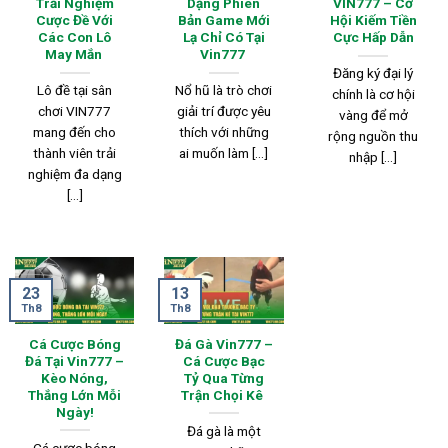
Trải Nghiệm
Dạng Phiên
VIN777 – Cơ
Cược Đề Với
Bản Game Mới
Hội Kiếm Tiền
Các Con Lô
Lạ Chỉ Có Tại
Cực Hấp Dẫn
May Mắn
Vin777
Đăng ký đại lý
Lô đề tại sân
Nổ hũ là trò chơi
chính là cơ hội
chơi VIN777
giải trí được yêu
vàng để mở
mang đến cho
thích với những
rộng nguồn thu
thành viên trải
ai muốn làm [...]
nhập [...]
nghiệm đa dạng
[...]
23
13
Th8
Th8
Cá Cược Bóng
Đá Gà Vin777 –
Đá Tại Vin777 –
Cá Cược Bạc
Kèo Nóng,
Tỷ Qua Từng
Thắng Lớn Mỗi
Trận Chọi Kê
Ngày!
Đá gà là một
Cá cược bóng