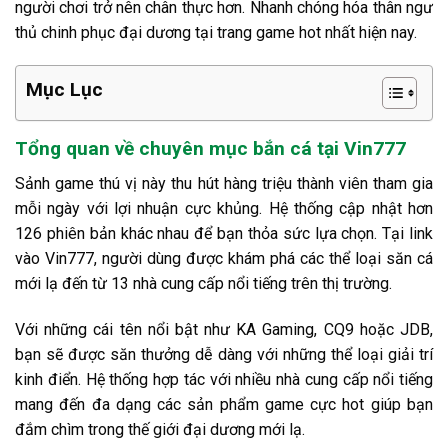
người chơi trở nên chân thực hơn. Nhanh chóng hóa thân ngư
thủ chinh phục đại dương tại trang game hot nhất hiện nay.
Mục Lục
Tổng quan về chuyên mục bắn cá tại Vin777
Sảnh game thú vị này thu hút hàng triệu thành viên tham gia
mỗi ngày với lợi nhuận cực khủng. Hệ thống cập nhật hơn
126 phiên bản khác nhau để bạn thỏa sức lựa chọn. Tại link
vào Vin777, người dùng được khám phá các thể loại săn cá
mới lạ đến từ 13 nhà cung cấp nổi tiếng trên thị trường.
Với những cái tên nổi bật như KA Gaming, CQ9 hoặc JDB,
bạn sẽ được săn thưởng dễ dàng với những thể loại giải trí
kinh điển. Hệ thống hợp tác với nhiều nhà cung cấp nổi tiếng
mang đến đa dạng các sản phẩm game cực hot giúp bạn
đắm chìm trong thế giới đại dương mới lạ.