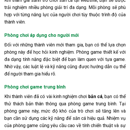
Khi tham gia sảnh trò chơi săn cá tại website, bạn sẽ được
trải nghiệm nhiều phòng giải trí đa dạng. Mỗi phòng sẽ phù
hợp với từng năng lực của người chơi tùy thuộc trình độ của
thành viên.
Phòng chơi áp dụng cho người mới
Đối với những thành viên mới tham gia, bạn có thể lựa chọn
phòng này để học hỏi kinh nghiệm. Phòng game thiết kế với
đa dạng tính năng đặc biệt để bạn làm quen với tựa game.
Nhờ vậy, các luật lệ và kỹ năng cũng được hướng dẫn cụ thể
để người tham gia hiểu rõ.
Phòng chơi game trung bình
Khi thành viên đã có vài kinh nghiệm chơi
bắn cá
, bạn có thể
thử thách bản thân thông qua phòng game trung bình. Tại
phòng game này, mức độ khó của trò chơi sẽ tăng lên và
bạn cần sử dụng các kỹ năng để săn cá hiệu quả. Nhiệm vụ
của phòng game cũng yêu cầu cao về tính chiến thuật và sự