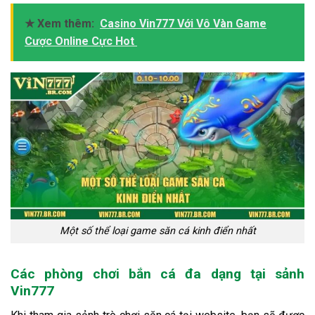
★ Xem thêm:
Casino Vin777 Với Vô Vàn Game
Cược Online Cực Hot
Một số thể loại game săn cá kinh điển nhất
Các phòng chơi bắn cá đa dạng tại sảnh
Vin777