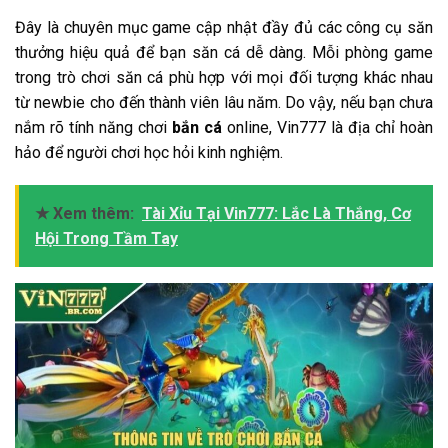
Đây là chuyên mục game cập nhật đầy đủ các công cụ săn
thưởng hiệu quả để bạn săn cá dễ dàng. Mỗi phòng game
trong trò chơi săn cá phù hợp với mọi đối tượng khác nhau
từ newbie cho đến thành viên lâu năm. Do vậy, nếu bạn chưa
nắm rõ tính năng chơi
bắn cá
online, Vin777 là địa chỉ hoàn
hảo để người chơi học hỏi kinh nghiệm.
★ Xem thêm:
Tài Xỉu Tại Vin777: Lắc Là Thắng, Cơ
Hội Trong Tầm Tay