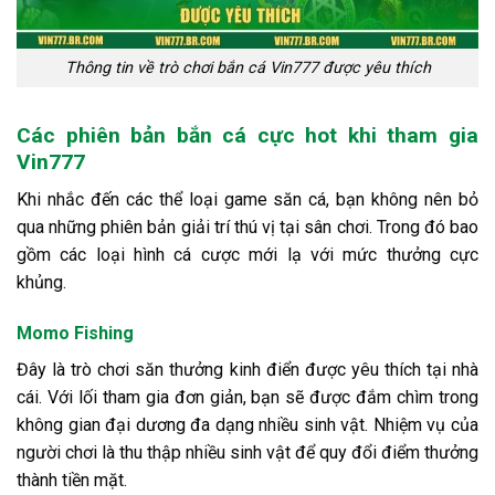
Thông tin về trò chơi bắn cá Vin777 được yêu thích
Các phiên bản bắn cá cực hot khi tham gia
Vin777
Khi nhắc đến các thể loại game săn cá, bạn không nên bỏ
qua những phiên bản giải trí thú vị tại sân chơi. Trong đó bao
gồm các loại hình cá cược mới lạ với mức thưởng cực
khủng.
Momo Fishing
Đây là trò chơi săn thưởng kinh điển được yêu thích tại nhà
cái. Với lối tham gia đơn giản, bạn sẽ được đắm chìm trong
không gian đại dương đa dạng nhiều sinh vật. Nhiệm vụ của
người chơi là thu thập nhiều sinh vật để quy đổi điểm thưởng
thành tiền mặt.