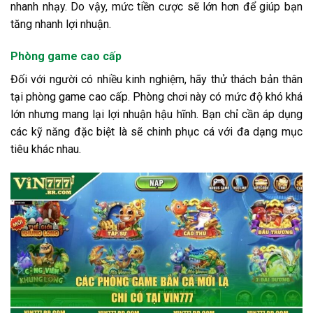
nhanh nhạy. Do vậy, mức tiền cược sẽ lớn hơn để giúp bạn
tăng nhanh lợi nhuận.
Phòng game cao cấp
Đối với người có nhiều kinh nghiệm, hãy thử thách bản thân
tại phòng game cao cấp. Phòng chơi này có mức độ khó khá
lớn nhưng mang lại lợi nhuận hậu hĩnh. Bạn chỉ cần áp dụng
các kỹ năng đặc biệt là sẽ chinh phục cá với đa dạng mục
tiêu khác nhau.