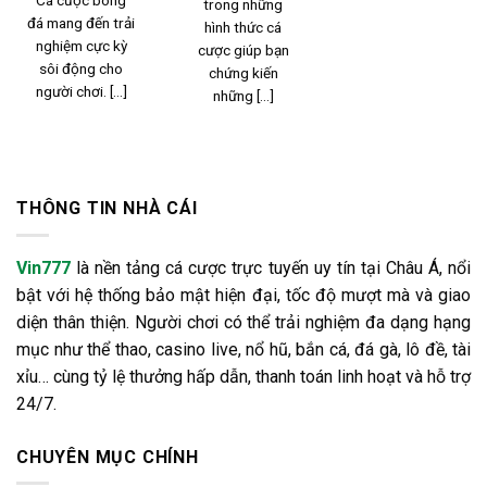
trong những
đá mang đến trải
hình thức cá
nghiệm cực kỳ
cược giúp bạn
sôi động cho
chứng kiến
người chơi. [...]
những [...]
THÔNG TIN NHÀ CÁI
Vin777
là nền tảng cá cược trực tuyến uy tín tại Châu Á, nổi
bật với hệ thống bảo mật hiện đại, tốc độ mượt mà và giao
diện thân thiện. Người chơi có thể trải nghiệm đa dạng hạng
mục như thể thao, casino live, nổ hũ, bắn cá, đá gà, lô đề, tài
xỉu… cùng tỷ lệ thưởng hấp dẫn, thanh toán linh hoạt và hỗ trợ
24/7.
CHUYÊN MỤC CHÍNH