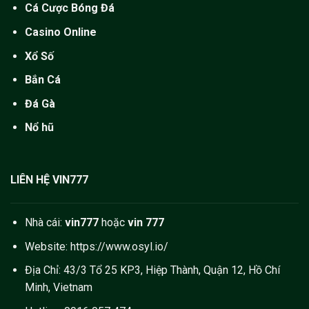
Cá Cược Bóng Đá
Casino Online
Xổ Số
Bắn Cá
Đá Gà
Nổ hũ
LIÊN HỆ VIN777
Nhà cái:
vin777
hoặc
vin 777
Website:
https://www.osyl.io/
Địa Chỉ: 43/3 Tổ 25 KP3, Hiệp Thành, Quận 12, Hồ Chí
Minh, Vietnam