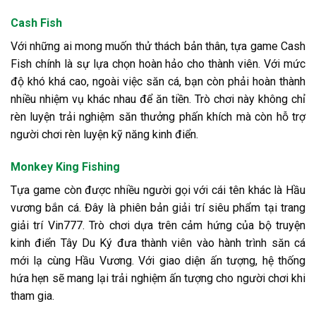
Cash Fish
Với những ai mong muốn thử thách bản thân, tựa game Cash
Fish chính là sự lựa chọn hoàn hảo cho thành viên. Với mức
độ khó khá cao, ngoài việc săn cá, bạn còn phải hoàn thành
nhiều nhiệm vụ khác nhau để ăn tiền. Trò chơi này không chỉ
rèn luyện trải nghiệm săn thưởng phấn khích mà còn hỗ trợ
người chơi rèn luyện kỹ năng kinh điển.
Monkey King Fishing
Tựa game còn được nhiều người gọi với cái tên khác là Hầu
vương bắn cá. Đây là phiên bản giải trí siêu phẩm tại trang
giải trí Vin777. Trò chơi dựa trên cảm hứng của bộ truyện
kinh điển Tây Du Ký đưa thành viên vào hành trình săn cá
mới lạ cùng Hầu Vương. Với giao diện ấn tượng, hệ thống
hứa hẹn sẽ mang lại trải nghiệm ấn tượng cho người chơi khi
tham gia.