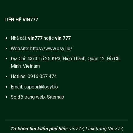
LIÊN HỆ VIN777
Nhà cái:
vin777
hoặc
vin 777
Website:
https://www.osyl.io/
Địa Chỉ: 43/3 Tổ 25 KP3, Hiệp Thành, Quận 12, Hồ Chí
Minh, Vietnam
Hotline: 0916 057 474
Email:
support@osyl.io
Sơ đồ trang web:
Sitemap
Từ khóa tìm kiếm phổ bến:
vin777, Link trang Vin777,