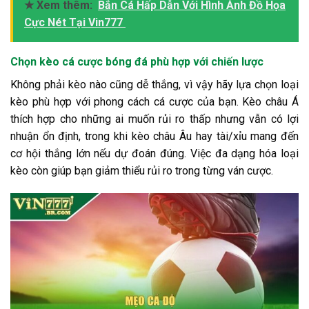
★ Xem thêm:
Bắn Cá Hấp Dẫn Với Hình Ảnh Đồ Họa
Cực Nét Tại Vin777
Chọn kèo cá cược bóng đá phù hợp với chiến lược
Không phải kèo nào cũng dễ thắng, vì vậy hãy lựa chọn loại
kèo phù hợp với phong cách cá cược của bạn. Kèo châu Á
thích hợp cho những ai muốn rủi ro thấp nhưng vẫn có lợi
nhuận ổn định, trong khi kèo châu Âu hay tài/xỉu mang đến
cơ hội thắng lớn nếu dự đoán đúng. Việc đa dạng hóa loại
kèo còn giúp bạn giảm thiểu rủi ro trong từng ván cược.