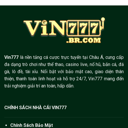
Tại
Hot
Vin777
–
Kèo
Nóng,
Thắng
Lớn
Mỗi
Ngày!
Vin777
là nền tảng cá cược trực tuyến tại Châu Á, cung cấp
đa dạng trò chơi như thể thao, casino live, nổ hũ, bắn cá, đá
gà, lô đề, tài xỉu. Nổi bật với bảo mật cao, giao diện thân
thiện, thanh toán linh hoạt và hỗ trợ 24/7, Vin777 mang đến
trải nghiệm giải trí an toàn, hấp dẫn.
CHÍNH SÁCH NHÀ CÁI VIN777
Chính Sách Bảo Mật