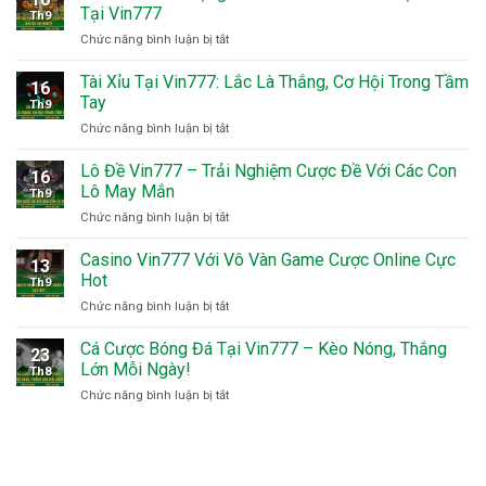
Tại Vin777
Th9
ở
Chức năng bình luận bị tắt
Nổ
Hũ
Tài Xỉu Tại Vin777: Lắc Là Thắng, Cơ Hội Trong Tầm
16
Với
Tay
Th9
Đa
ở
Chức năng bình luận bị tắt
Dạng
Tài
Phiên
Xỉu
Lô Đề Vin777 – Trải Nghiệm Cược Đề Với Các Con
Bản
16
Tại
Game
Lô May Mắn
Th9
Vin777:
Mới
ở
Chức năng bình luận bị tắt
Lắc
Lạ
Lô
Là
Chỉ
Đề
Casino Vin777 Với Vô Vàn Game Cược Online Cực
Thắng,
Có
13
Vin777
Cơ
Hot
Tại
Th9
–
Hội
Vin777
ở
Chức năng bình luận bị tắt
Trải
Trong
Casino
Nghiệm
Tầm
Vin777
Cá Cược Bóng Đá Tại Vin777 – Kèo Nóng, Thắng
Cược
Tay
23
Với
Đề
Lớn Mỗi Ngày!
Th8
Vô
Với
ở
Chức năng bình luận bị tắt
Vàn
Các
Cá
Game
Con
Cược
Cược
Lô
Bóng
Online
May
Đá
Cực
Mắn