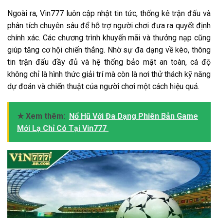
Ngoài ra, Vin777 luôn cập nhật tin tức, thống kê trận đấu và
phân tích chuyên sâu để hỗ trợ người chơi đưa ra quyết định
chính xác. Các chương trình khuyến mãi và thưởng nạp cũng
giúp tăng cơ hội chiến thắng. Nhờ sự đa dạng về kèo, thông
tin trận đấu đầy đủ và hệ thống bảo mật an toàn, cá độ
không chỉ là hình thức giải trí mà còn là nơi thử thách kỹ năng
dự đoán và chiến thuật của người chơi một cách hiệu quả.
★ Xem thêm:
Nổ Hũ Với Đa Dạng Phiên Bản Game
Mới Lạ Chỉ Có Tại Vin777