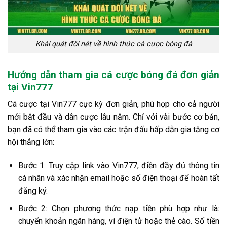
Khái quát đôi nét về hình thức cá cược bóng đá
Hướng dẫn tham gia cá cược bóng đá đơn giản
tại Vin777
Cá cược tại Vin777 cực kỳ đơn giản, phù hợp cho cả người
mới bắt đầu và dân cược lâu năm. Chỉ với vài bước cơ bản,
bạn đã có thể tham gia vào các trận đấu hấp dẫn gia tăng cơ
hội thắng lớn:
Bước 1: Truy cập link vào Vin777, điền đầy đủ thông tin
cá nhân và xác nhận email hoặc số điện thoại để hoàn tất
đăng ký.
Bước 2: Chọn phương thức nạp tiền phù hợp như là:
chuyển khoản ngân hàng, ví điện tử hoặc thẻ cào. Số tiền