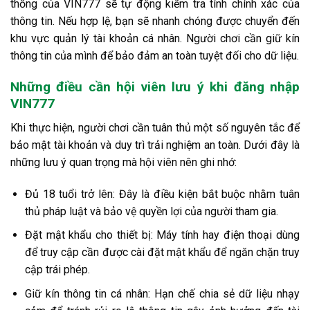
thống của VIN777 sẽ tự động kiểm tra tính chính xác của
thông tin. Nếu hợp lệ, bạn sẽ nhanh chóng được chuyển đến
khu vực quản lý tài khoản cá nhân.
Người chơi cần giữ kín
thông tin của mình để bảo đảm an toàn tuyệt đối cho dữ liệu.
Những điều cần hội viên lưu ý khi đăng nhập
VIN777
Khi thực hiện, người chơi cần tuân thủ một số nguyên tắc để
bảo mật tài khoản và duy trì trải nghiệm an toàn.
Dưới đây là
những lưu ý quan trọng mà hội viên nên ghi nhớ:
Đủ 18 tuổi trở lên: Đây là điều kiện bắt buộc nhằm tuân
thủ pháp luật và bảo vệ quyền lợi của người tham gia.
Đặt mật khẩu cho thiết bị: Máy tính hay điện thoại dùng
để truy cập cần được cài đặt mật khẩu để ngăn chặn truy
cập trái phép.
Giữ kín thông tin cá nhân: Hạn chế chia sẻ dữ liệu nhạy