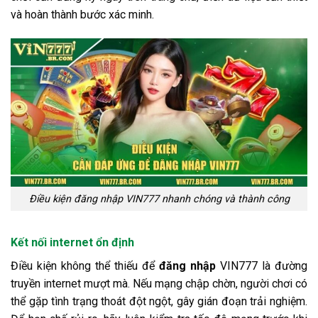
và hoàn thành bước xác minh.
Điều kiện đăng nhập VIN777 nhanh chóng và thành công
Kết nối
internet ổn đ
ị
n
h
Điều kiện không thể thiếu để
đăng nhập
VIN777 là đường
truyền internet mượt mà. Nếu mạng chập chờn, người chơi có
thể gặp tình trạng thoát đột ngột, gây gián đoạn trải nghiệm.