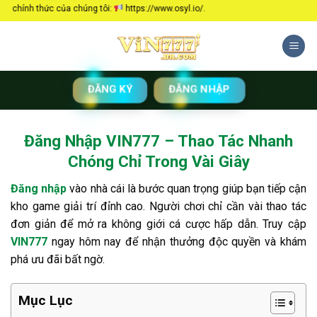
Chuyển
h thức của chúng tôi:
https://www.osyl.io/.
đến
nội
dung
ĐĂNG KÝ
ĐĂNG NHẬP
Đăng Nhập VIN777 – Thao Tác Nhanh
Chóng Chỉ Trong Vài Giây
Đăng nhập
vào nhà cái là bước quan trọng giúp bạn tiếp cận
kho game giải trí đỉnh cao. Người chơi chỉ cần vài thao tác
đơn giản để mở ra không giới cá cược hấp dẫn.
Truy cập
VIN777
ngay hôm nay để nhận thưởng độc quyền và khám
phá ưu đãi bất ngờ.
Mục Lục