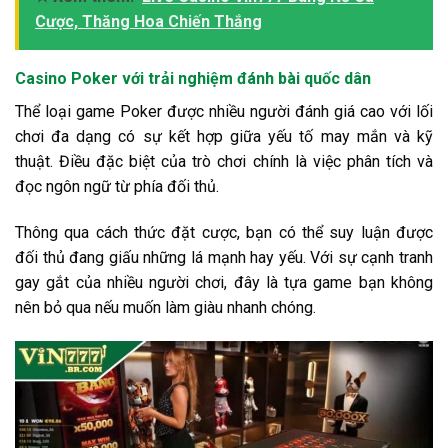
Cược, Thăng Hoa Chiến Thắng
Casino
Poker với trải nghiệm đánh bài quốc dân
Thể loại game Poker được nhiều người đánh giá cao với lối
chơi đa dạng có sự kết hợp giữa yếu tố may mắn và kỹ
thuật. Điều đặc biệt của trò chơi chính là việc phân tích và
đọc ngôn ngữ từ phía đối thủ.
Thông qua cách thức đặt cược, bạn có thể suy luận được
đối thủ đang giấu những lá mạnh hay yếu. Với sự cạnh tranh
gay gắt của nhiều người chơi, đây là tựa game bạn không
nên bỏ qua nếu muốn làm giàu nhanh chóng.