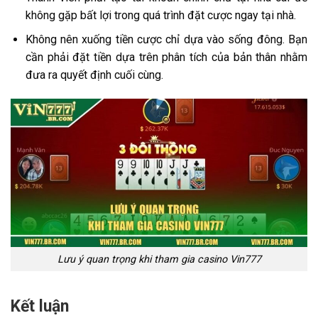
không gặp bất lợi trong quá trình đặt cược ngay tại nhà.
Không nên xuống tiền cược chỉ dựa vào sống đông. Bạn
cần phải đặt tiền dựa trên phân tích của bản thân nhằm
đưa ra quyết định cuối cùng.
Lưu ý quan trọng khi tham gia casino Vin777
Kết luận