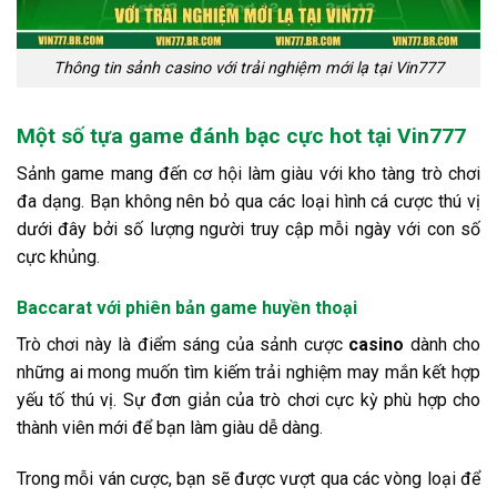
Thông tin sảnh casino với trải nghiệm mới lạ tại Vin777
Một số tựa game đánh bạc cực hot tại Vin777
Sảnh game mang đến cơ hội làm giàu với kho tàng trò chơi
đa dạng. Bạn không nên bỏ qua các loại hình cá cược thú vị
dưới đây bởi số lượng người truy cập mỗi ngày với con số
cực khủng.
Baccarat với phiên bản game huyền thoại
Trò chơi này là điểm sáng của sảnh cược
casino
dành cho
những ai mong muốn tìm kiếm trải nghiệm may mắn kết hợp
yếu tố thú vị. Sự đơn giản của trò chơi cực kỳ phù hợp cho
thành viên mới để bạn làm giàu dễ dàng.
Trong mỗi ván cược, bạn sẽ được vượt qua các vòng loại để