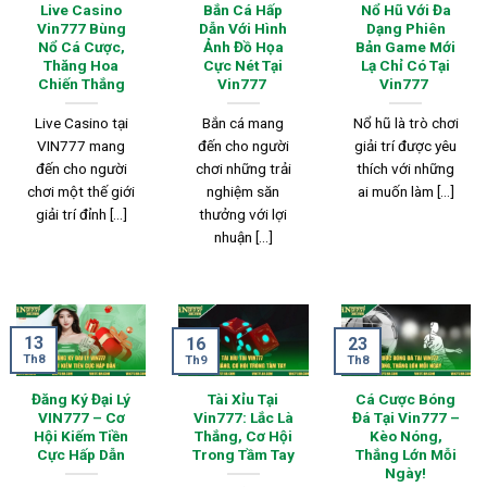
Live Casino
Bắn Cá Hấp
Nổ Hũ Với Đa
Vin777 Bùng
Dẫn Với Hình
Dạng Phiên
Nổ Cá Cược,
Ảnh Đồ Họa
Bản Game Mới
Thăng Hoa
Cực Nét Tại
Lạ Chỉ Có Tại
Chiến Thắng
Vin777
Vin777
Live Casino tại
Bắn cá mang
Nổ hũ là trò chơi
VIN777 mang
đến cho người
giải trí được yêu
đến cho người
chơi những trải
thích với những
chơi một thế giới
nghiệm săn
ai muốn làm [...]
giải trí đỉnh [...]
thưởng với lợi
nhuận [...]
13
23
16
Th8
Th8
Th9
Đăng Ký Đại Lý
Tài Xỉu Tại
Cá Cược Bóng
VIN777 – Cơ
Vin777: Lắc Là
Đá Tại Vin777 –
Hội Kiếm Tiền
Thắng, Cơ Hội
Kèo Nóng,
Cực Hấp Dẫn
Trong Tầm Tay
Thắng Lớn Mỗi
Ngày!