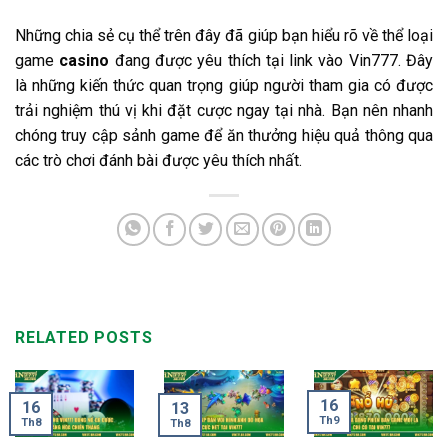
Những chia sẻ cụ thể trên đây đã giúp bạn hiểu rõ về thể loại
game
casino
đang được yêu thích tại link vào Vin777. Đây
là những kiến thức quan trọng giúp người tham gia có được
trải nghiệm thú vị khi đặt cược ngay tại nhà. Bạn nên nhanh
chóng truy cập sảnh game để ăn thưởng hiệu quả thông qua
các trò chơi đánh bài được yêu thích nhất.
RELATED POSTS
16
16
13
Th9
Th8
Th8