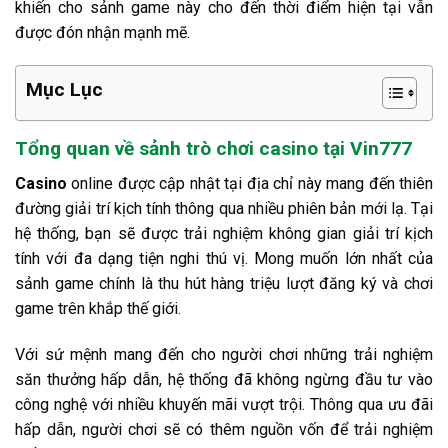
khiến cho sảnh game này cho đến thời điểm hiện tại vẫn
được đón nhận mạnh mẽ.
Mục Lục
Tổng quan về sảnh trò chơi casino tại Vin777
Casino
online được cập nhật tại địa chỉ này mang đến thiên
đường giải trí kịch tính thông qua nhiều phiên bản mới lạ. Tại
hệ thống, bạn sẽ được trải nghiệm không gian giải trí kịch
tính với đa dạng tiện nghi thú vị. Mong muốn lớn nhất của
sảnh game chính là thu hút hàng triệu lượt đăng ký và chơi
game trên khắp thế giới.
Với sứ mệnh mang đến cho người chơi những trải nghiệm
săn thưởng hấp dẫn, hệ thống đã không ngừng đầu tư vào
công nghệ với nhiều khuyến mãi vượt trội. Thông qua ưu đãi
hấp dẫn, người chơi sẽ có thêm nguồn vốn để trải nghiệm