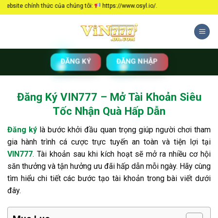
Chuyển
e chính thức của chúng tôi:
https://www.osyl.io/.
đến
nội
dung
ĐĂNG KÝ
ĐĂNG NHẬP
Đăng Ký VIN777 – Mở Tài Khoản Siêu
Tốc Nhận Quà Hấp Dẫn
Đăng ký
là bước khởi đầu quan trọng giúp người chơi tham
gia hành trình cá cược trực tuyến an toàn và tiện lợi tại
VIN777
. Tài khoản sau khi kích hoạt sẽ mở ra nhiều cơ hội
săn thưởng và tận hưởng ưu đãi hấp dẫn mỗi ngày. Hãy cùng
tìm hiểu chi tiết các bước tạo tài khoản trong bài viết dưới
đây.