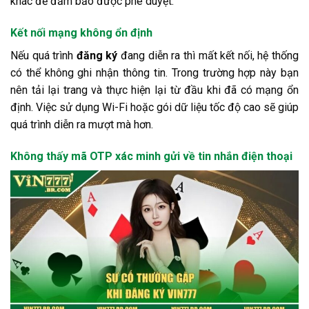
khác để đảm bảo được phê duyệt.
Kết nối mạng không ổn định
Nếu quá trình
đăng ký
đang diễn ra thì mất kết nối, hệ thống
có thể không ghi nhận thông tin. Trong trường hợp này bạn
nên tải lại trang và thực hiện lại từ đầu khi đã có mạng ổn
định. Việc sử dụng Wi-Fi hoặc gói dữ liệu tốc độ cao sẽ giúp
quá trình diễn ra mượt mà hơn.
Không thấy mã OTP xác minh gửi về tin nhắn điện thoại